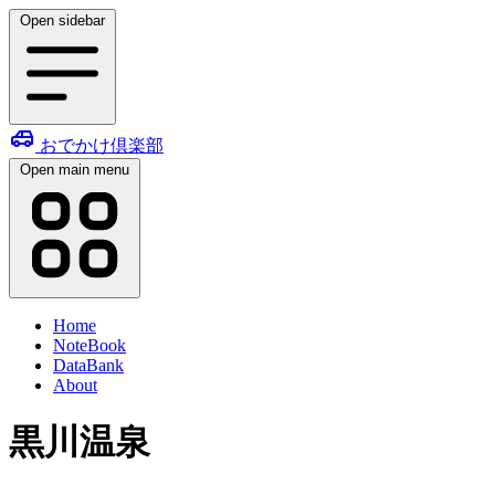
Open sidebar
おでかけ倶楽部
Open main menu
Home
NoteBook
DataBank
About
黒川温泉